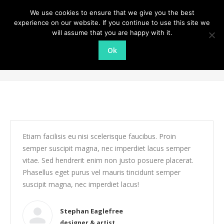
We use cookies to ensure that we give you the best
experience on our website. If you continue to use this site we
will assume that you are happy with it.
Ok
Testimonials:
You are here:
Home
Testimonianze
Etiam facilisis eu nisi scelerisque faucibus. Proin
semper suscipit magna, nec imperdiet lacus semper
vitae. Sed hendrerit enim non justo posuere placerat.
Phasellus eget purus vel mauris tincidunt semper
suscipit magna, nec imperdiet lacus!
Stephan Eaglefree
designer & artist